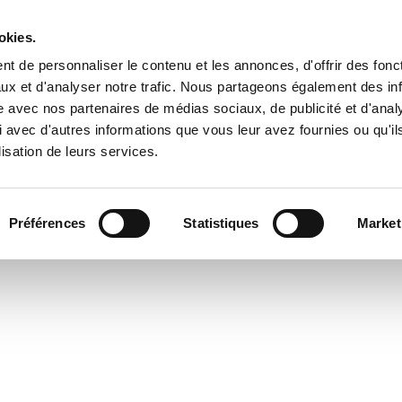
okies.
t de personnaliser le contenu et les annonces, d'offrir des fonct
TRE BATEAU SUR LE PORT
ux et d'analyser notre trafic. Nous partageons également des in
site avec nos partenaires de médias sociaux, de publicité et d'anal
 avec d'autres informations que vous leur avez fournies ou qu'il
lisation de leurs services.
 USHIP
ENTRETIEN COQUE
HIVERNAGE
VENTE 
Préférences
Statistiques
Market