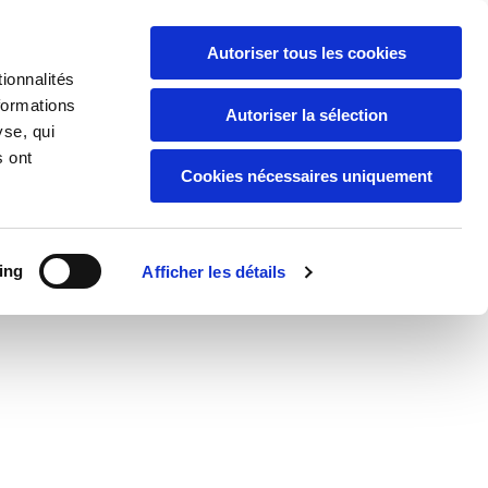
02 33 42 23 87
Autoriser tous les cookies

ionnalités
 DE CARENTAN!
formations
Autoriser la sélection
yse, qui
s ont
Cookies nécessaires uniquement
BATEAUX
CONTACT
ing
Afficher les détails