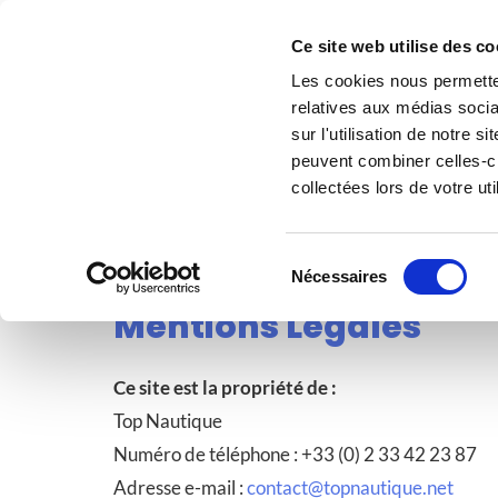
Ce site web utilise des co
TOP NAUTIQUE
Les cookies nous permetten
TOUT POUR VO
relatives aux médias socia
sur l'utilisation de notre 
peuvent combiner celles-ci
collectées lors de votre uti
ACCUEIL
MAGASIN
Sélection
Nécessaires
du
Mentions Légales
consentement
Ce site est la propriété de :
Top Nautique
Numéro de téléphone :
+33 (0) 2 33 42 23 87
Adresse e-mail :
contact@topnautique.net